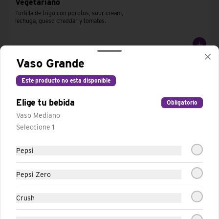
Vegetariano
Tortilla de trigo con porotos, sour cream, 
lechuga, queso cheddar y tomates.
Vaso Grande
Este producto no esta disponible
Elige tu bebida
Obligatorio
Vaso Mediano
Seleccione 1
Pepsi
Conócenos
Pepsi Zero
Trabaja con nosotros
Crush
Términos y condiciones