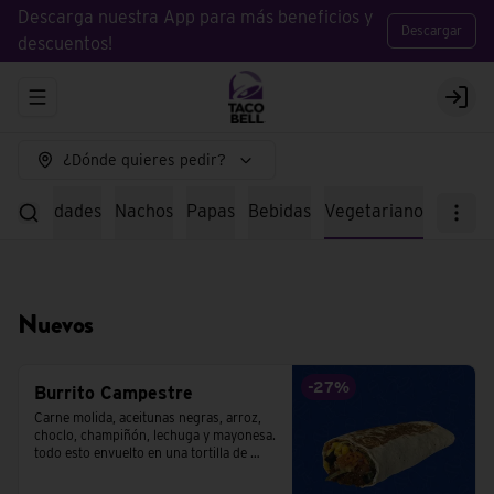
Descarga nuestra App para más beneficios y
Descargar
descuentos!
Abrir menu de navegación
Logi
¿Dónde quieres pedir?
specialidades
Nachos
Papas
Bebidas
Vegetariano
Nuevos
-
27
%
Burrito Campestre
Carne molida, aceitunas negras, arroz, 
choclo, champiñón, lechuga y mayonesa. 
todo esto envuelto en una tortilla de 
trigo.