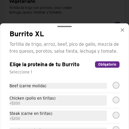
Vegetariano
Tortilla de trigo con porotos, sour cream, 
lechuga, queso cheddar y tomates.
Burrito XL
Tortilla de trigo, arroz, beef, pico de gallo, mezcla de
tres quesos, porotos, salsa fiesta, lechuga y tomate.
Elige la proteína de tu Burrito
Obligatorio
Seleccione 1
Beef (carne molida)
Chicken (pollo en tiritas)
Conócenos
+
$200
Steak (carne en tiritas)
Trabaja con nosotros
+
$200
Términos y condiciones