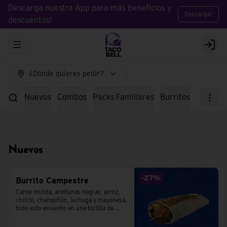
Descarga nuestra App para más beneficios y
Descargar
descuentos!
Abrir menu de navegación
Logi
¿Dónde quieres pedir?
Nuevos
Combos
Packs Familiares
Burritos
Tacos
E
Nuevos
-
27
%
Burrito Campestre
Carne molida, aceitunas negras, arroz, 
choclo, champiñón, lechuga y mayonesa. 
todo esto envuelto en una tortilla de 
trigo.