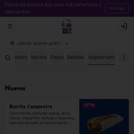
Descarga nuestra App para más beneficios y
Descargar
descuentos!
Abrir menu de navegación
Logi
¿Dónde quieres pedir?
specialidades
Nachos
Papas
Bebidas
Vegetariano
Nuevos
-
27
%
Burrito Campestre
Carne molida, aceitunas negras, arroz, 
choclo, champiñón, lechuga y mayonesa. 
todo esto envuelto en una tortilla de 
trigo.