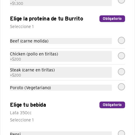
+
$1.300
Elige la proteína de tu Burrito
Obligatorio
Gordita Supreme
Seleccione 1
Vegetariana
Tortilla de harina de trigo, con poroto, 
sour cream, lechuga, mezcla de tres 
Beef (carne molida)
quesos y tomates.
Chicken (pollo en tiritas)
+
$200
Steak (carne en tiritas)
Taco Cheesy Double Decker
+
$200
Vegetariano
Poroto (Vegetariano)
Tortilla de maíz cubierta en queso y puré 
porotos, envuelta en una tortilla de trigo 
con porotos mas lechuga y queso 
cheddar.
Elige tu bebida
Obligatorio
Lata 350cc
Seleccione 1
Taco Suave Supreme
Pepsi