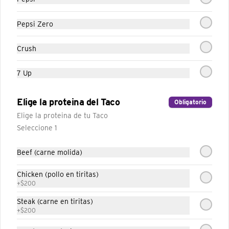
Vegetariano
Tortilla de trigo con porotos, sour cream, 
lechuga, queso cheddar y tomates.
Pepsi Zero
Crush
7 Up
Elige la proteina del Taco
Obligatorio
Elige la proteina de tu Taco
Seleccione 1
Beef (carne molida)
Chicken (pollo en tiritas)
Conócenos
+
$200
Steak (carne en tiritas)
Trabaja con nosotros
+
$200
Términos y condiciones