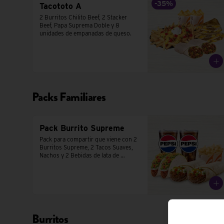
-
35
%
Tacototo A
2 Burritos Chilito Beef, 2 Stacker 
Beef, Papa Suprema Doble y 8 
unidades de empanadas de queso.
Packs Familiares
Pack Burrito Supreme
Pack para compartir que viene con 2 
Burritos Supreme, 2 Tacos Suaves,  
Nachos y 2 Bebidas de lata de 
350cc.
Burritos