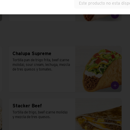
Este producto no esta disp
Chalupa Supreme
Tortilla pan de trigo frita, beef (carne 
molida), sour cream, lechuga, mezcla 
de tres quesos y tomates.
Stacker Beef
Tortilla de trigo, beef (carne molida) 
y mezcla de tres quesos.