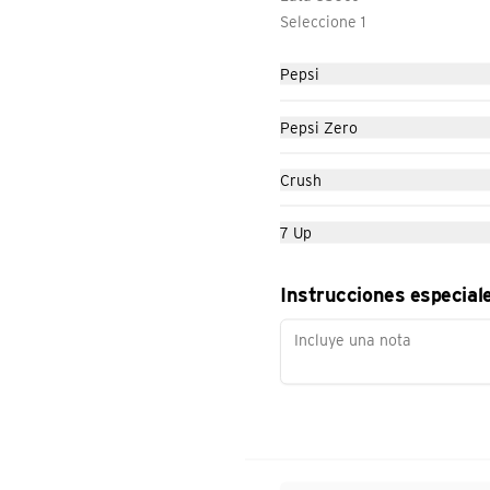
arroz, sour cream y queso cheddar
Seleccione 1
Pepsi
Pepsi Zero
Burrito XL
Crush
Tortilla de trigo, arroz, beef, pico de 
gallo, mezcla de tres quesos, 
porotos, salsa fiesta, lechuga y 
7 Up
tomate.
Instrucciones especial
Taco Suave Supreme
Tortilla de trigo, beef (carne molida), 
sour cream, lechuga, queso cheddar 
y tomates.