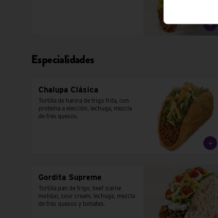
Especialidades
Chalupa Clásica
Tortilla de harina de trigo frita, con 
proteína a elección, lechuga, mezcla 
de tres quesos.
Gordita Supreme
Tortilla pan de trigo, beef (carne 
molida), sour cream, lechuga, mezcla 
de tres quesos y tomates.