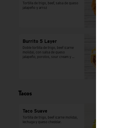
Tortilla de trigo, beef, salsa de queso 
jalapeño y arroz
Burrito 5 Layer
Doble tortilla de trigo, beef (carne 
molida), con salsa de queso 
jalapeño, porotos, sour cream y 
queso cheddar.
Tacos
Taco Suave
Tortilla de trigo, beef (carne molida), 
lechuga y queso cheddar.