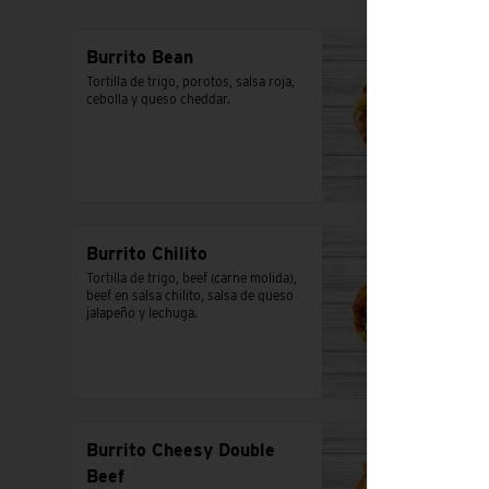
Burrito Bean
Tortilla de trigo, porotos, salsa roja, 
cebolla y queso cheddar.
Burrito Chilito
Tortilla de trigo, beef (carne molida), 
beef en salsa chilito, salsa de queso 
jalapeño y lechuga.
Burrito Cheesy Double
Beef