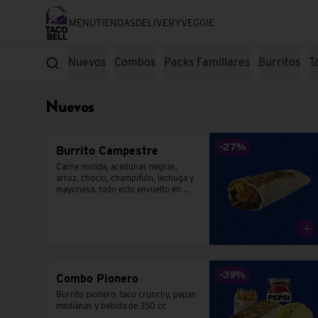
MENU
TIENDAS
DELIVERY
VEGGIE
Nuevos
Combos
Packs Familiares
Burritos
T
Nuevos
-
27
%
Burrito Campestre
Carne molida, aceitunas negras, 
arroz, choclo, champiñón, lechuga y 
mayonesa. todo esto envuelto en 
una tortilla de trigo.
-
39
%
Combo Pionero
Burrito pionero, taco crunchy, papas 
medianas y bebida de 350 cc