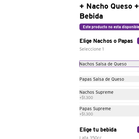
+ Nacho Queso +
Bebida
Burrito Triple Melt
Tortilla de trigo,  Beef (carne molida), 
Este producto no esta disponibl
arroz , mezcla de tres quesos y salsa 
queso.
Elige Nachos o Papas
Seleccione 1
Nachos Salsa de Queso
Burrito Supreme
Papas Salsa de Queso
Tortilla de trigo, beef (carne molida), 
porotos, salsa roja, cebolla,, lechuga, 
queso cheddar y tomates
Nachos Supreme
+
$1.300
Papas Supreme
+
$1.300
Burrito Double Quesarito
Elige tu bebida
Doble tortilla de trigo, doble beef, 
Lata 350cc