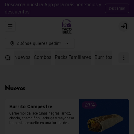
Descarga nuestra App para más beneficios y
Descargar
descuentos!
Abrir menu de navegación
Logi
¿Dónde quieres pedir?
Nuevos
Combos
Packs Familiares
Burritos
Tacos
E
Nuevos
-
27
%
Burrito Campestre
Carne molida, aceitunas negras, arroz, 
choclo, champiñón, lechuga y mayonesa. 
todo esto envuelto en una tortilla de 
trigo.