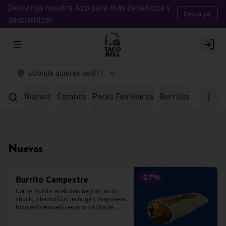
Descarga nuestra App para más beneficios y
Descargar
descuentos!
Abrir menu de navegación
Logi
¿Dónde quieres pedir?
Nuevos
Combos
Packs Familiares
Burritos
Tacos
E
Nuevos
-
27
%
Burrito Campestre
Carne molida, aceitunas negras, arroz, 
choclo, champiñón, lechuga y mayonesa. 
todo esto envuelto en una tortilla de 
trigo.