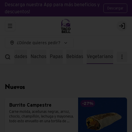
Descarga nuestra App para más beneficios y
Descargar
descuentos!
Abrir menu de navegación
Logi
¿Dónde quieres pedir?
specialidades
Nachos
Papas
Bebidas
Vegetariano
Nuevos
-
27
%
Burrito Campestre
Carne molida, aceitunas negras, arroz, 
choclo, champiñón, lechuga y mayonesa. 
todo esto envuelto en una tortilla de 
trigo.