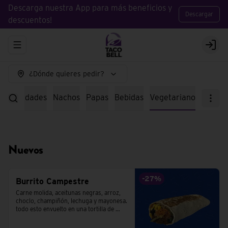
Descarga nuestra App para más beneficios y
Descargar
descuentos!
Abrir menu de navegación
Logi
¿Dónde quieres pedir?
specialidades
Nachos
Papas
Bebidas
Vegetariano
Nuevos
-
27
%
Burrito Campestre
Carne molida, aceitunas negras, arroz, 
choclo, champiñón, lechuga y mayonesa. 
todo esto envuelto en una tortilla de 
trigo.