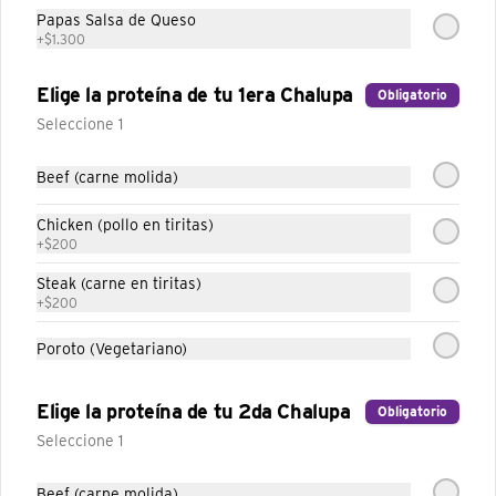
Papas Salsa de Queso
+
$1.300
Gordita Supreme
Elige la proteína de tu 1era Chalupa
Obligatorio
Vegetariana
Seleccione 1
Tortilla de harina de trigo, con poroto, 
sour cream, lechuga, mezcla de tres 
quesos y tomates.
Beef (carne molida)
Chicken (pollo en tiritas)
+
$200
Taco Cheesy Double Decker
Steak (carne en tiritas)
Vegetariano
+
$200
Tortilla de maíz cubierta en queso y puré 
porotos, envuelta en una tortilla de trigo 
Poroto (Vegetariano)
con porotos mas lechuga y queso 
cheddar.
Elige la proteína de tu 2da Chalupa
Obligatorio
Seleccione 1
Taco Suave Supreme
Beef (carne molida)