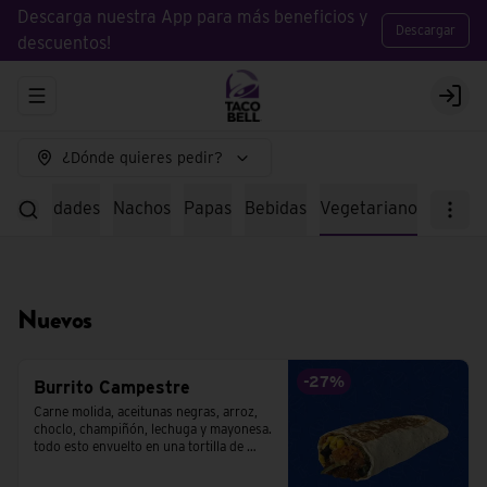
Descarga nuestra App para más beneficios y
Descargar
descuentos!
Abrir menu de navegación
Logi
¿Dónde quieres pedir?
specialidades
Nachos
Papas
Bebidas
Vegetariano
Nuevos
-
27
%
Burrito Campestre
Carne molida, aceitunas negras, arroz, 
choclo, champiñón, lechuga y mayonesa. 
todo esto envuelto en una tortilla de 
trigo.