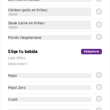
Vegetariano
Tortilla de trigo con porotos, sour cream, 
Chicken (pollo en tiritas)
lechuga, queso cheddar y tomates.
+
$200
Steak (carne en tiritas)
+
$200
Poroto (Vegetariano)
Elige tu bebida
Obligatorio
Lata 350cc
Seleccione 1
Pepsi
Conócenos
Pepsi Zero
Trabaja con nosotros
Crush
Términos y condiciones