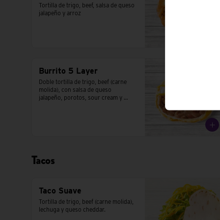
Tortilla de trigo, beef, salsa de queso 
jalapeño y arroz
Burrito 5 Layer
Doble tortilla de trigo, beef (carne 
molida), con salsa de queso 
jalapeño, porotos, sour cream y 
queso cheddar.
Tacos
Taco Suave
Tortilla de trigo, beef (carne molida), 
lechuga y queso cheddar.