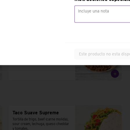
arroz, sour cream y queso cheddar
Burrito XL
Tortilla de trigo, arroz, beef, pico de 
gallo, mezcla de tres quesos, 
Este producto no esta disp
porotos, salsa fiesta, lechuga y 
tomate.
Taco Suave Supreme
Tortilla de trigo, beef (carne molida), 
sour cream, lechuga, queso cheddar 
y tomates.