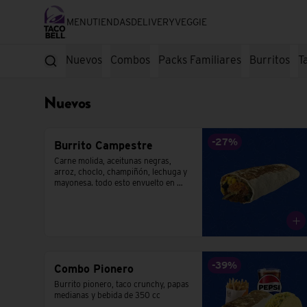
MENU
TIENDAS
DELIVERY
VEGGIE
Nuevos
Combos
Packs Familiares
Burritos
T
Nuevos
-
27
%
Burrito Campestre
Carne molida, aceitunas negras, 
arroz, choclo, champiñón, lechuga y 
mayonesa. todo esto envuelto en 
una tortilla de trigo.
-
39
%
Combo Pionero
Burrito pionero, taco crunchy, papas 
medianas y bebida de 350 cc