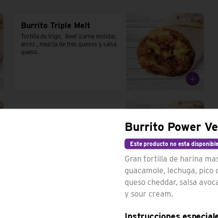
Burrito Triple Melt
Tortilla de trigo,  Beef (carne molida), 
arroz , mezcla de tres quesos y salsa 
queso.
Burrito Supreme
Burrito Power Ve
Tortilla de trigo, beef (carne molida), 
porotos, salsa roja, cebolla,, lechuga, 
queso cheddar y tomates
Este producto no esta disponibl
Gran tortilla de harina ma
guacamole, lechuga, pico d
queso cheddar, salsa avoc
y sour cream.
Burrito Double Quesarito
Doble tortilla de trigo, doble beef, 
Instrucciones especial