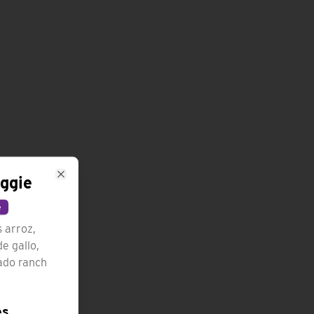
ggie
Close
e
s arroz,
e gallo,
ado ranch
es