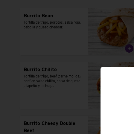
Burrito Bean
Tortilla de trigo, porotos, salsa roja, 
cebolla y queso cheddar.
Burrito Chilito
Tortilla de trigo, beef (carne molida), 
beef en salsa chilito, salsa de queso 
jalapeño y lechuga.
Burrito Cheesy Double
Beef