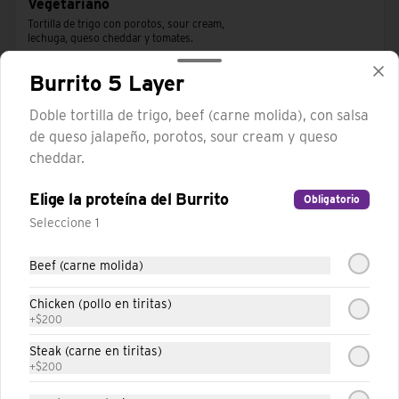
Vegetariano
Tortilla de trigo con porotos, sour cream, 
lechuga, queso cheddar y tomates.
Burrito 5 Layer
Doble tortilla de trigo, beef (carne molida), con salsa
de queso jalapeño, porotos, sour cream y queso
cheddar.
Elige la proteína del Burrito
Obligatorio
Seleccione 1
Beef (carne molida)
Chicken (pollo en tiritas)
Conócenos
+
$200
Steak (carne en tiritas)
Trabaja con nosotros
+
$200
Términos y condiciones