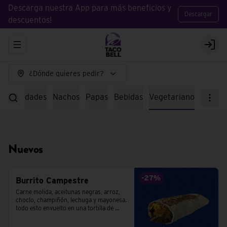
Descarga nuestra App para más beneficios y
Descargar
descuentos!
Abrir menu de navegación
Logi
¿Dónde quieres pedir?
specialidades
Nachos
Papas
Bebidas
Vegetariano
Nuevos
-
27
%
Burrito Campestre
Carne molida, aceitunas negras, arroz, 
choclo, champiñón, lechuga y mayonesa. 
todo esto envuelto en una tortilla de 
trigo.