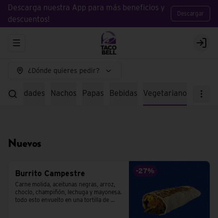
Descarga nuestra App para más beneficios y
Descargar
descuentos!
Abrir menu de navegación
Logi
¿Dónde quieres pedir?
specialidades
Nachos
Papas
Bebidas
Vegetariano
Nuevos
-
27
%
Burrito Campestre
Carne molida, aceitunas negras, arroz, 
choclo, champiñón, lechuga y mayonesa. 
todo esto envuelto en una tortilla de 
trigo.