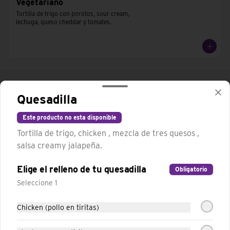
Vegetariano
Tortilla de trigo con porotos, sour cream, 
lechuga, queso cheddar y tomates.
Quesadilla
Este producto no esta disponible
Tortilla de trigo, chicken , mezcla de tres quesos ,
salsa creamy jalapeña.
Elige el relleno de tu quesadilla
Obligatorio
Conócenos
Seleccione 1
Trabaja con nosotros
Chicken (pollo en tiritas)
Términos y condiciones