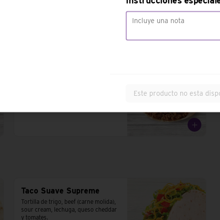
Instrucciones especial
arroz, sour cream y queso cheddar
Burrito XL
Tortilla de trigo, arroz, beef, pico de 
gallo, mezcla de tres quesos, 
Este producto no esta disp
porotos, salsa fiesta, lechuga y 
tomate.
Taco Suave Supreme
Tortilla de trigo, beef (carne molida), 
sour cream, lechuga, queso cheddar 
y tomates.