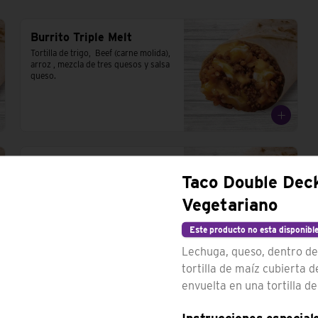
Burrito Triple Melt
Tortilla de trigo,  Beef (carne molida), 
arroz , mezcla de tres quesos y salsa 
queso.
Burrito Supreme
Taco Double Dec
Tortilla de trigo, beef (carne molida), 
porotos, salsa roja, cebolla,, lechuga, 
Vegetariano
queso cheddar y tomates
Este producto no esta disponibl
Lechuga, queso, dentro d
tortilla de maíz cubierta 
envuelta en una tortilla de
Burrito Double Quesarito
Doble tortilla de trigo, doble beef, 