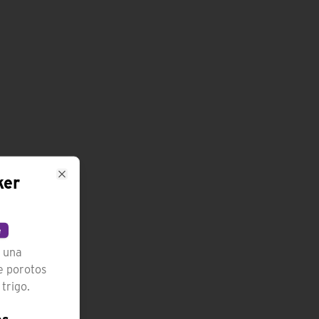
ker
Close
e
e una
de porotos
 trigo.