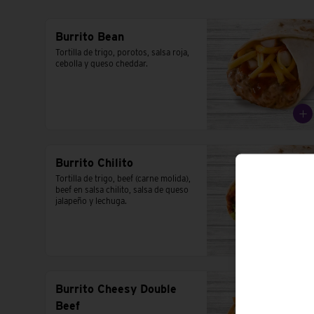
Burrito Bean
Tortilla de trigo, porotos, salsa roja, 
cebolla y queso cheddar.
Burrito Chilito
Tortilla de trigo, beef (carne molida), 
beef en salsa chilito, salsa de queso 
jalapeño y lechuga.
Burrito Cheesy Double
Beef