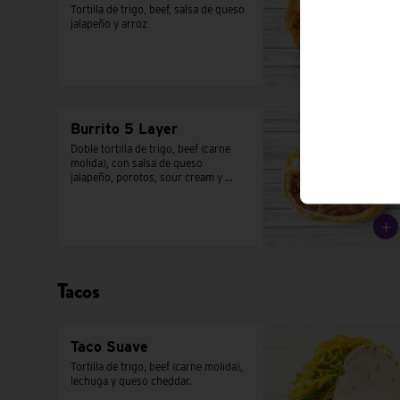
Tortilla de trigo, beef, salsa de queso 
jalapeño y arroz
Burrito 5 Layer
Doble tortilla de trigo, beef (carne 
molida), con salsa de queso 
jalapeño, porotos, sour cream y 
queso cheddar.
Tacos
Taco Suave
Tortilla de trigo, beef (carne molida), 
lechuga y queso cheddar.