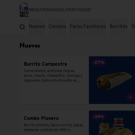
MENU
TIENDAS
DELIVERY
VEGGIE
Nuevos
Combos
Packs Familiares
Burritos
T
Nuevos
-
27
%
Burrito Campestre
Carne molida, aceitunas negras, 
arroz, choclo, champiñón, lechuga y 
mayonesa. todo esto envuelto en 
una tortilla de trigo.
-
39
%
Combo Pionero
Burrito pionero, taco crunchy, papas 
medianas y bebida de 350 cc