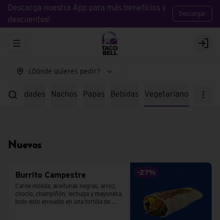
Descarga nuestra App para más beneficios y
Descargar
descuentos!
Abrir menu de navegación
Logi
¿Dónde quieres pedir?
specialidades
Nachos
Papas
Bebidas
Vegetariano
Nuevos
-
27
%
Burrito Campestre
Carne molida, aceitunas negras, arroz, 
choclo, champiñón, lechuga y mayonesa. 
todo esto envuelto en una tortilla de 
trigo.