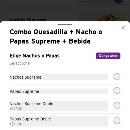
Gordita Supreme
Vegetariana
Combo Quesadilla + Nacho o
Tortilla de harina de trigo, con poroto, 
sour cream, lechuga, mezcla de tres 
Papas Supreme + Bebida
quesos y tomates.
Elige Nachos o Papas
Obligatorio
Seleccione 1
Taco Cheesy Double Decker
Nachos Supreme
Vegetariano
Tortilla de maíz cubierta en queso y puré 
porotos, envuelta en una tortilla de trigo 
Papas Supreme
con porotos mas lechuga y queso 
cheddar.
Nachos Supreme Doble
+
$1.300
Papas Supreme Doble
Taco Suave Supreme
+
$1.300