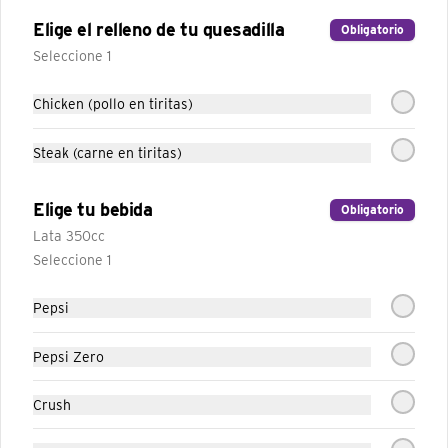
Vegetariano
Tortilla de trigo con porotos, sour cream, 
Elige el relleno de tu quesadilla
Obligatorio
lechuga, queso cheddar y tomates.
Seleccione 1
Chicken (pollo en tiritas)
Steak (carne en tiritas)
Elige tu bebida
Obligatorio
Lata 350cc
Seleccione 1
Pepsi
Conócenos
Pepsi Zero
Trabaja con nosotros
Crush
Términos y condiciones