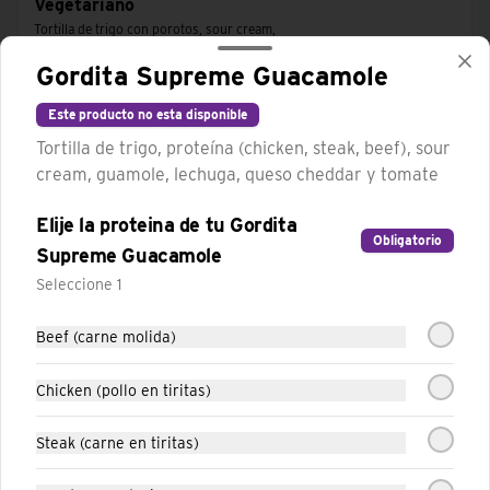
Vegetariano
Tortilla de trigo con porotos, sour cream, 
lechuga, queso cheddar y tomates.
Gordita Supreme Guacamole
Este producto no esta disponible
Tortilla de trigo, proteína (chicken, steak, beef), sour
cream, guamole, lechuga, queso cheddar y tomate
Elije la proteina de tu Gordita
Obligatorio
Supreme Guacamole
Seleccione 1
Beef (carne molida)
Conócenos
Chicken (pollo en tiritas)
Trabaja con nosotros
Steak (carne en tiritas)
Términos y condiciones