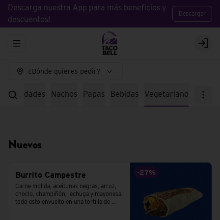
Descarga nuestra App para más beneficios y
Descargar
descuentos!
Abrir menu de navegación
Logi
¿Dónde quieres pedir?
specialidades
Nachos
Papas
Bebidas
Vegetariano
Nuevos
-
27
%
Burrito Campestre
Carne molida, aceitunas negras, arroz, 
choclo, champiñón, lechuga y mayonesa. 
todo esto envuelto en una tortilla de 
trigo.