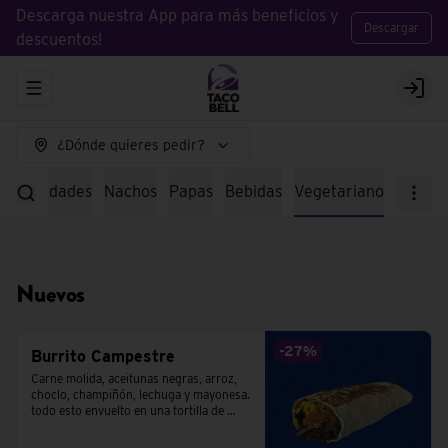
Descarga nuestra App para más beneficios y
Descargar
descuentos!
Abrir menu de navegación
Logi
¿Dónde quieres pedir?
specialidades
Nachos
Papas
Bebidas
Vegetariano
Nuevos
-
27
%
Burrito Campestre
Carne molida, aceitunas negras, arroz, 
choclo, champiñón, lechuga y mayonesa. 
todo esto envuelto en una tortilla de 
trigo.