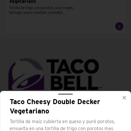
Vegetariano
Tortilla de trigo con porotos, sour cream, 
lechuga, queso cheddar y tomates.
Taco Cheesy Double Decker
Conócenos
Vegetariano
Trabaja con nosotros
Tortilla de maíz cubierta en queso y puré porotos,
Términos y condiciones
envuelta en una tortilla de trigo con porotos mas