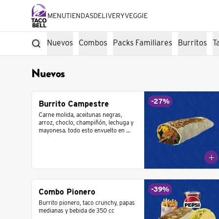
MENU
TIENDAS
DELIVERY
VEGGIE
Nuevos
Combos
Packs Familiares
Burritos
T
Nuevos
-
27
%
Burrito Campestre
Carne molida, aceitunas negras, 
arroz, choclo, champiñón, lechuga y 
mayonesa. todo esto envuelto en 
una tortilla de trigo.
-
39
%
Combo Pionero
Burrito pionero, taco crunchy, papas 
medianas y bebida de 350 cc