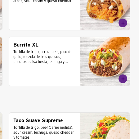
arroz, sour cream y queso cheddar
Burrito XL
Tortilla de trigo, arroz, beef, pico de 
gallo, mezcla de tres quesos, 
porotos, salsa fiesta, lechuga y 
tomate.
Taco Suave Supreme
Tortilla de trigo, beef (carne molida), 
sour cream, lechuga, queso cheddar 
y tomates.